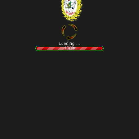
.
.
g
.
n
i
d
a
o
L
100%